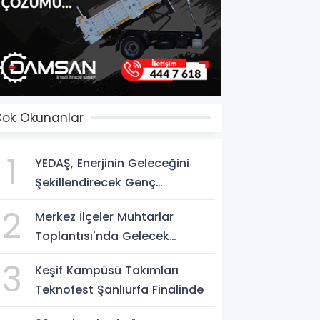
ok Okunanlar
1
YEDAŞ, Enerjinin Geleceğini
Şekillendirecek Genç
Yetenekleri Arıyor
2
Merkez İlçeler Muhtarlar
Toplantısı'nda Gelecek
Vizyonu Ele Alındı
3
Keşif Kampüsü Takımları
Teknofest Şanlıurfa Finalinde