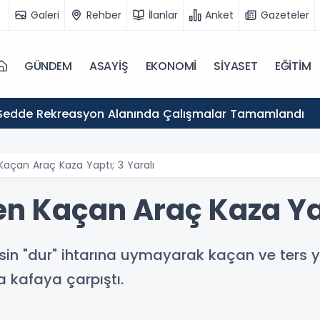
Galeri
Rehber
İlanlar
Anket
Gazeteler
GÜNDEM
ASAYİŞ
EKONOMİ
SİYASET
EĞİTİM
Sedde Rekreasyon Alanında Çalışmalar Tamamlandı
 Kaçan Araç Kaza Yaptı; 3 Yaralı
en Kaçan Araç Kaza Yap
sin "dur" ihtarına uymayarak kaçan ve ters y
a kafaya çarpıştı.