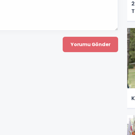
2
T
K