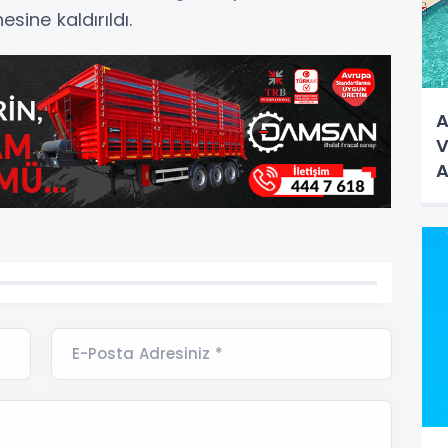
ine kaldırıldı.
A
V
A
E-Posta Adresiniz *