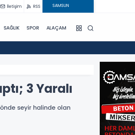
İletişim
RSS
SAĞLIK
SPOR
ALAÇAM
15:24
Bafra'
tı; 3 Yaralı
önde seyir halinde olan