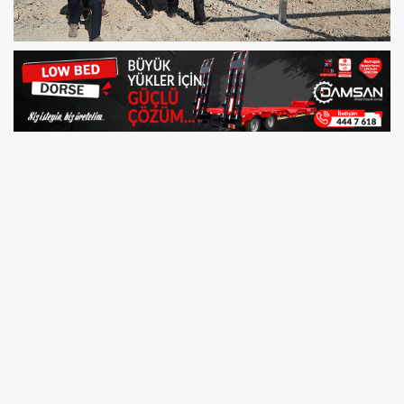
Bafra Belediyesi tarafından Dereler
Mahallesi'nde yapımı sürdürülen Güneş Enerjisi
Santrali (GES) projesinde çalışmalar devam
ediyor.
Bafra Belediye Başkanı Hamit Kılıç, proje
sahasında incelemelerde bulunarak teknik
ekiplerden çalışmaların son durumu hakkında
bilgi aldı.