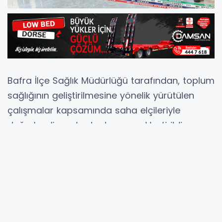
Bafra İlçe Sağlık Müdürlüğü tarafından, toplum
sağlığının geliştirilmesine yönelik yürütülen
çalışmalar kapsamında saha elçileriyle
değerlendirme toplantısı gerçekleştirildi.
Daha önce Sağlıklı Hayat Merkezi’nde
düzenlenen eğitim programlarına katılan
muhtarlar, imamlar, öğretmenler, taksi
şoförleri, kuaförler ve çeşitli meslek
gruplarından esnafların yer aldığı toplantıda,