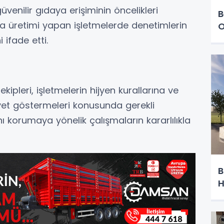
güvenilir gıdaya erişiminin öncelikleri
B
ıda üretimi yapan işletmelerde denetimlerin
O
 ifade etti.
ipleri, işletmelerin hijyen kurallarına ve
yet göstermeleri konusunda gerekli
nı korumaya yönelik çalışmaların kararlılıkla
B
H