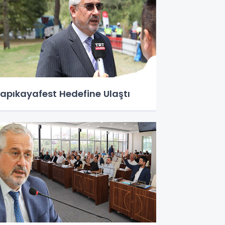
apıkayafest Hedefine Ulaştı