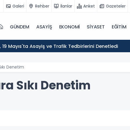
Galeri
Rehber
İlanlar
Anket
Gazeteler
GÜNDEM
ASAYİŞ
EKONOMİ
SİYASET
EĞİTİM
ı, 19 Mayıs'ta Asayiş ve Trafik Tedbirlerini Denetledi
 Sıkı Denetim
ara Sıkı Denetim