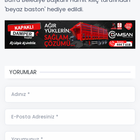
'beyaz baston' hediye edildi.
YORUMLAR
Adınız *
E-Posta Adresiniz *
Yorumunuz *