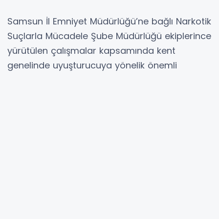
Samsun İl Emniyet Müdürlüğü’ne bağlı Narkotik
Suçlarla Mücadele Şube Müdürlüğü ekiplerince
yürütülen çalışmalar kapsamında kent
genelinde uyuşturucuya yönelik önemli
operasyonlar gerçekleştirildi.
İlkadım ilçesinde yapılan aramalarda 2
kilogram skunk, 1 adet ruhsatsız tabanca ve 4
adet tabanca fişeği ele geçirildi. Olayla ilgili 1
şüpheli gözaltına alındı.