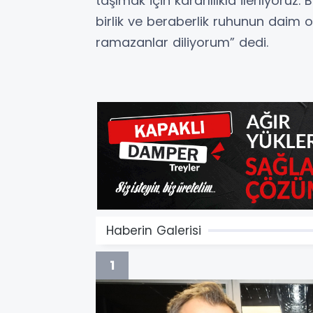
taşımak için kararlılıkla ilerliyoruz
birlik ve beraberlik ruhunun daim ol
ramazanlar diliyorum” dedi.
Haberin Galerisi
1