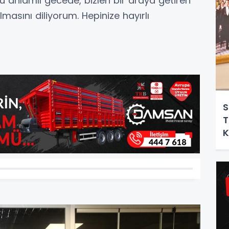
. Bu anlamlı gecede, bizleri bir araya getiren
masını diliyorum. Hepinize hayırlı
S
T
K