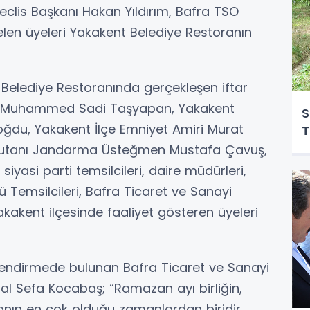
clis Başkanı Hakan Yıldırım, Bafra TSO
 gelen üyeleri Yakakent Belediye Restoranın
t Belediye Restoranında gerçekleşen iftar
 Muhammed Sadi Taşyapan, Yakakent
S
oğdu, Yakakent İlçe Emniyet Amiri Murat
T
mutanı Jandarma Üsteğmen Mustafa Çavuş,
siyasi parti temsilcileri, daire müdürleri,
 Temsilcileri, Bafra Ticaret ve Sanayi
kakent ilçesinde faaliyet gösteren üyeleri
lendirmede bulunan Bafra Ticaret ve Sanayi
al Sefa Kocabaş; “Ramazan ayı birliğin,
anın en çok olduğu zamanlardan biridir.