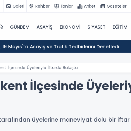
Galeri
Rehber
İlanlar
Anket
Gazeteler
GÜNDEM
ASAYİŞ
EKONOMİ
SİYASET
EĞİTİM
ı, 19 Mayıs'ta Asayiş ve Trafik Tedbirlerini Denetledi
t İlçesinde Üyeleriyle İftarda Buluştu
ent İlçesinde Üyeleriy
tarafından üyelerine maneviyat dolu bir ifta