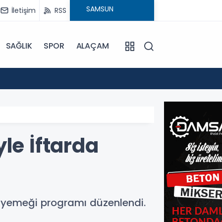
İletişim
RSS
SAĞLIK
SPOR
ALAÇAM
17:30
Beledi
le İftarda
r yemeği programı düzenlendi.