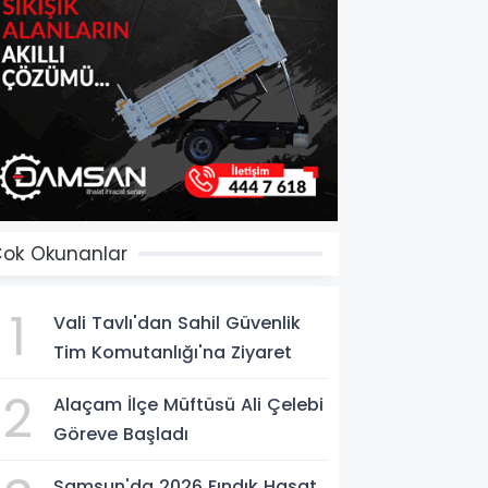
ok Okunanlar
1
Vali Tavlı'dan Sahil Güvenlik
Tim Komutanlığı'na Ziyaret
2
Alaçam İlçe Müftüsü Ali Çelebi
Göreve Başladı
Samsun'da 2026 Fındık Hasat