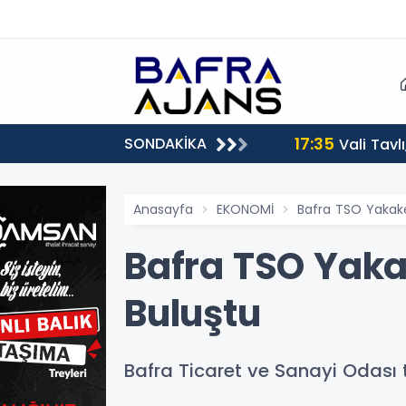
17:35
SONDAKİKA
Vali Tavl
Anasayfa
EKONOMİ
Bafra TSO Yakaken
Bafra TSO Yakak
Buluştu
Bafra Ticaret ve Sanayi Odası 