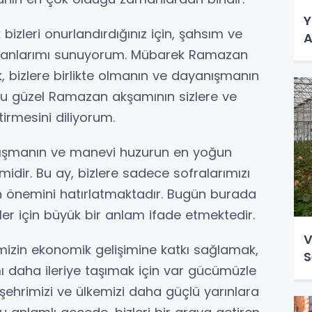
Y
 bizleri onurlandırdığınız için, şahsım ve
A
kranlarımı sunuyorum. Mübarek Ramazan
, bizlere birlikte olmanın ve dayanışmanın
 Bu güzel Ramazan akşamının sizlere ve
tirmesini diliyorum.
ışmanın ve manevi huzurun en yoğun
idir. Bu ay, bizlere sadece sofralarımızı
ın önemini hatırlatmaktadır. Bugün burada
zler için büyük bir anlam ifade etmektedir.
V
imizin ekonomik gelişimine katkı sağlamak,
S
mı daha ileriye taşımak için var gücümüzle
, şehrimizi ve ülkemizi daha güçlü yarınlara