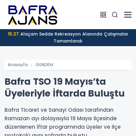
15:24
Bafra'da Yol ve Kaldırım Çalışmaları Sürüyor
Anasayfa
GÜNDEM
Bafra TSO 19 Mayıs’ta
Üyeleriyle İftarda Buluştu
Bafra Ticaret ve Sanayi Odası tarafından
Ramazan ayı dolayısıyla 19 Mayıs ilçesinde
düzenlenen iftar programında üyeler ve ilçe
protokolü aynı sofrada buluştu.