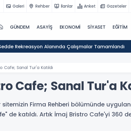
Galeri
Rehber
İlanlar
Anket
Gazeteler
GÜNDEM
ASAYİŞ
EKONOMİ
SİYASET
EĞİTİM
Sedde Rekreasyon Alanında Çalışmalar Tamamlandı
ro Cafe; Sanal Tur'a Katıldı
ro Cafe; Sanal Tur'a Ka
r sitemizin Firma Rehberi bölümünde uygula
" de katıldı. Artık İmaj Bristro Cafe'yi 360 d