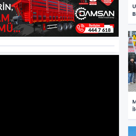
U
B
M
İ