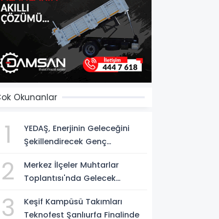
ok Okunanlar
1
YEDAŞ, Enerjinin Geleceğini
Şekillendirecek Genç
Yetenekleri Arıyor
2
Merkez İlçeler Muhtarlar
Toplantısı'nda Gelecek
Vizyonu Ele Alındı
3
Keşif Kampüsü Takımları
Teknofest Şanlıurfa Finalinde