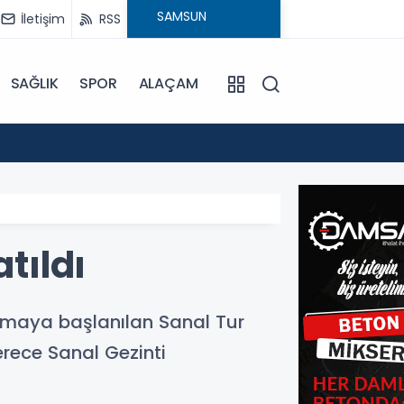
İletişim
RSS
SAĞLIK
SPOR
ALAÇAM
15:24
Bafra'
tıldı
nmaya başlanılan Sanal Tur
erece Sanal Gezinti