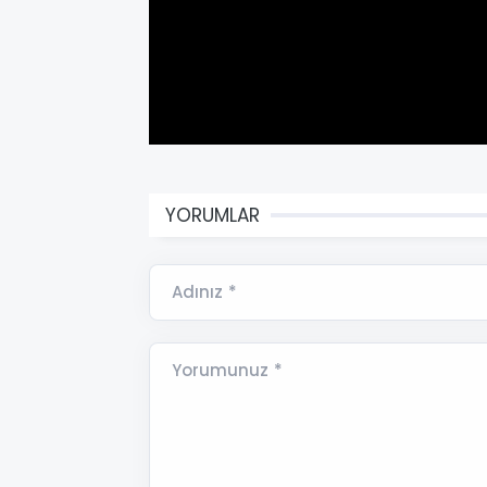
YORUMLAR
Adınız *
Yorumunuz *