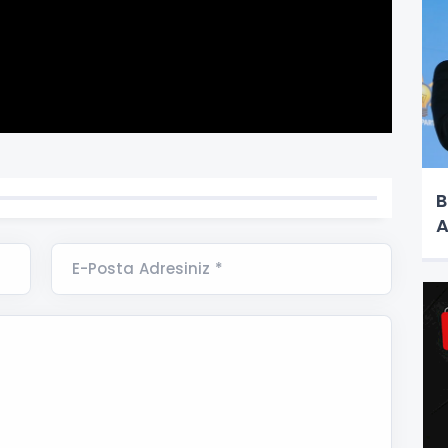
B
A
E-Posta Adresiniz *