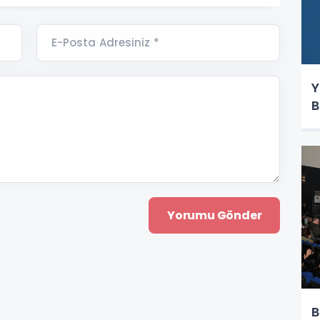
E-Posta Adresiniz *
Y
B
B