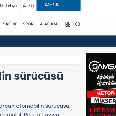
İletişim
RSS
SAĞLIK
SPOR
ALAÇAM
17:30
Beledi
lin sürücüsü
arpan otomobilin sürücüsü
 otomobil, Recep Tayyip