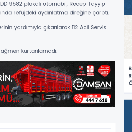
6 DD 9582 plakalı otomobil, Recep Tayyip
nda refüjdeki aydınlatma direğine çarptı.
rinin yardımıyla çıkarılarak 112 Acil Servis
ağmen kurtarılamadı.
B
R
Ö