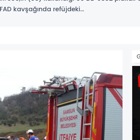
AD kavşağında refüjdeki...
G