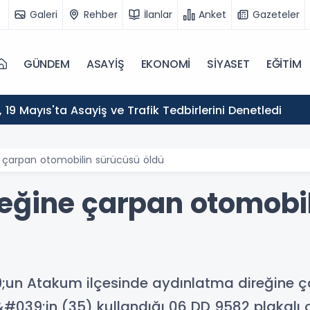
Galeri
Rehber
İlanlar
Anket
Gazeteler
GÜNDEM
ASAYİŞ
EKONOMİ
SİYASET
EĞİTİM
ı, 19 Mayıs'ta Asayiş ve Trafik Tedbirlerini Denetledi
 çarpan otomobilin sürücüsü öldü
eğine çarpan otomobi
n Atakum ilçesinde aydınlatma direğine ç
&#039;in (35) kullandığı 06 DD 9582 plakalı