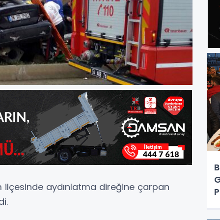
B
G
ilçesinde aydınlatma direğine çarpan
P
i.