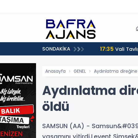
17:35
SONDAKİKA
Vali Tavl
Anasayfa
GENEL
Aydınlatma direğine
Aydınlatma dir
öldü
SAMSUN (AA) - Samsun&#039;u
yaşamını yitirdi.Levent Şimşek