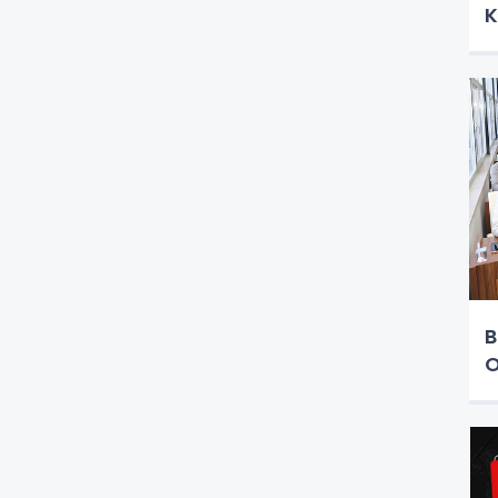
K
B
O