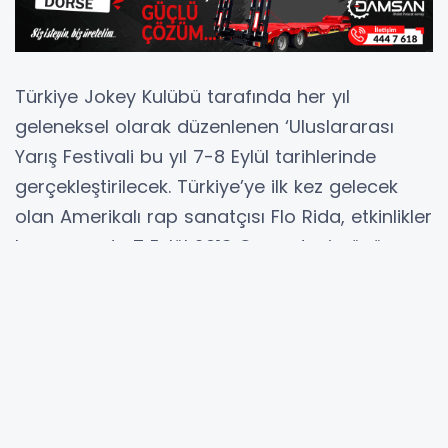
Türkiye Jokey Kulübü tarafında her yıl
geleneksel olarak düzenlenen ‘Uluslararası
Yarış Festivali bu yıl 7-8 Eylül tarihlerinde
gerçekleştirilecek. Türkiye’ye ilk kez gelecek
olan Amerikalı rap sanatçısı Flo Rida, etkinlikler
kapsamında 7 Eylül 2013 Cumartesi günü
Veliefendi Hipodromu’nda hayranları ile
buluşacak. Yarışların ikinci günü etkinliğinde
ise, Türk Pop Müziği’nin başarılı ismi Murat Boz
sevenleriyle bir araya gelecek.
Tüm dünyadan popüler safkanların katıldığı ve
yarış severlerin büyük ilgi gösterdiği