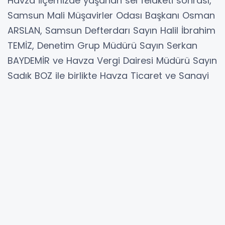
Havza İlçemizde yaşanan sel felaketi sonrası,
Samsun Mali Müşavirler Odası Başkanı Osman
ARSLAN, Samsun Defterdarı Sayın Halil İbrahim
TEMİZ, Denetim Grup Müdürü Sayın Serkan
BAYDEMİR ve Havza Vergi Dairesi Müdürü Sayın
Sadık BOZ ile birlikte Havza Ticaret ve Sanayi
Odası’nda, Havza İlçemizdeki meslek
mensuplarıyla bir araya geldi.
Toplantıda, sel felaketi nedeniyle gündeme
gelen mücbir sebep kapsamı ve yapılacak
işlemler hakkında değerlendirmelerde
bulunuldu. Meslek mensuplarının sahada
karşılaştığı sorunlar, başvuru süreçleri ve