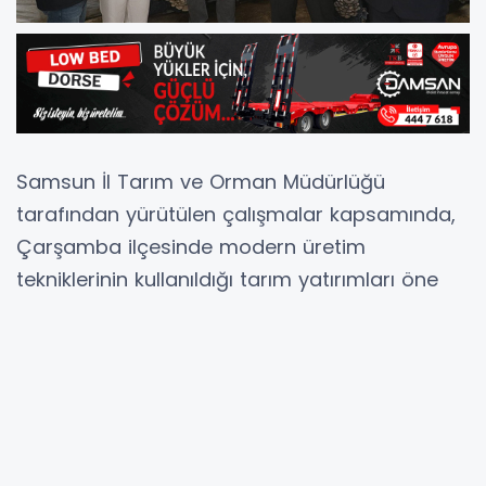
Samsun İl Tarım ve Orman Müdürlüğü
tarafından yürütülen çalışmalar kapsamında,
Çarşamba ilçesinde modern üretim
tekniklerinin kullanıldığı tarım yatırımları öne
çıkıyor.
Kemal Yılmaz, Çarşamba ilçesi Dilbıyık
mevkiinde faaliyet gösteren yıllık 70 ton
kapasiteli mantar üretim ve istiridye mantarı
kompost tesisinde incelemelerde bulundu.