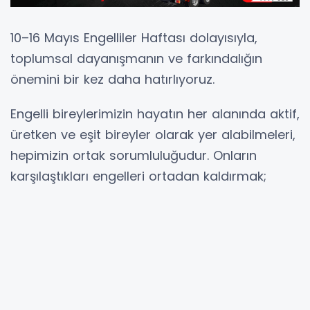
10–16 Mayıs Engelliler Haftası dolayısıyla,
toplumsal dayanışmanın ve farkındalığın
önemini bir kez daha hatırlıyoruz.
Engelli bireylerimizin hayatın her alanında aktif,
üretken ve eşit bireyler olarak yer alabilmeleri,
hepimizin ortak sorumluluğudur. Onların
karşılaştıkları engelleri ortadan kaldırmak;
sevgi, saygı ve anlayış temelli bir toplum inşa
etmekle mümkündür. Unutmamalıyız ki asıl
engel, zihinlerdeki önyargılardır.
Bafra Belediyesi olarak, engelli
vatandaşlarımızın yaşamlarını kolaylaştırmak,