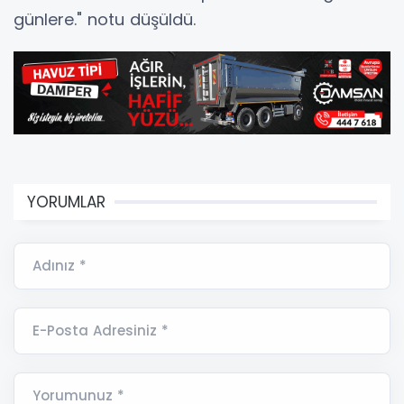
günlere." notu düşüldü.
YORUMLAR
Adınız *
E-Posta Adresiniz *
Yorumunuz *