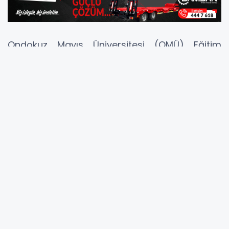
Ondokuz Mayıs Üniversitesi (OMÜ) Eğitim
Fakültesi Rehberlik ve Psikolojik Danışmanlık
Anabilim Dalı Araştırma Görevlisi Furkan
Kirazcı, Ankara’da düzenlenen 24. Uluslararası
Psikolojik Danışma ve Rehberlik Kongresi’nde
2023 yılı Türk Psikolojik Danışma ve Rehberlik
(PDR) Derneği Genç Araştırmacı Ödülüne layık
görüldü.
Arş. Gör. Furkan Kirazcı’nın Kariyer Psikolojik
Danışmanlığı alanında uluslararası SSCI ve
ulusal indekslerde yayımlanan makaleler ve
sunulan bildiriler ile birlikte doktora tez