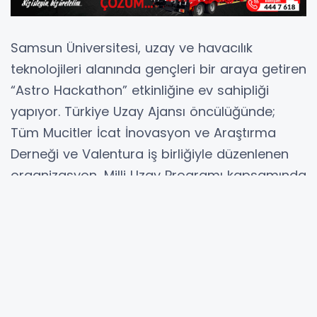
Samsun Üniversitesi, uzay ve havacılık
teknolojileri alanında gençleri bir araya getiren
“Astro Hackathon” etkinliğine ev sahipliği
yapıyor. Türkiye Uzay Ajansı öncülüğünde;
Tüm Mucitler İcat İnovasyon ve Araştırma
Derneği ve Valentura iş birliğiyle düzenlenen
organizasyon, Milli Uzay Programı kapsamında
Sanayi ve Teknoloji Bakanlığı
koordinasyonunda gerçekleştiriliyor.
28-29 Mart 2026 tarihlerinde Türkiye
genelinde 37 şehirde eş zamanlı olarak
düzenlenen etkinliğin Samsun ayağı, Ballıca
Kampüsü Asmaaltı Öğrenci Merkezi’nde yoğun