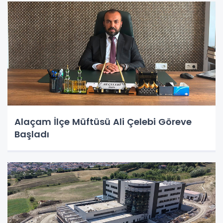
Alaçam İlçe Müftüsü Ali Çelebi Göreve
Başladı