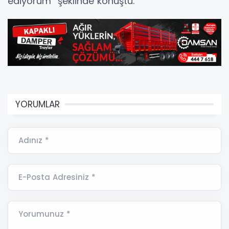
ediyorum” şeklinde konuştu.
YORUMLAR
Adınız *
E-Posta Adresiniz *
Yorumunuz *