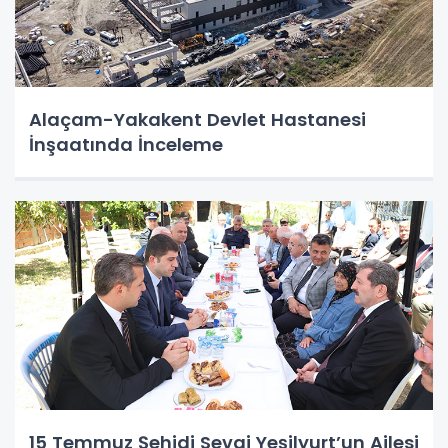
Alaçam-Yakakent Devlet Hastanesi
İnşaatında İnceleme
15 Temmuz Şehidi Sevgi Yeşilyurt’un Ailesi