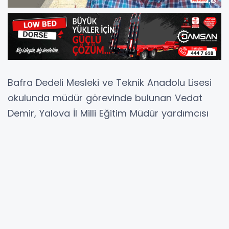
Bafra Dedeli Mesleki ve Teknik Anadolu Lisesi
okulunda müdür görevinde bulunan Vedat
Demir, Yalova İl Milli Eğitim Müdür yardımcısı
oldu.
Bafra Dedeli Mesleki ve Teknik Anadolu Lisesi
okulunda müdür görevinde bulunan Vedat
Demir, okulunda birçok hizmete öncülük
ederek Bafra Dedeli Mesleki ve Teknik Anadolu
Lisesi’ni Bafra’da örnek bir okul haline