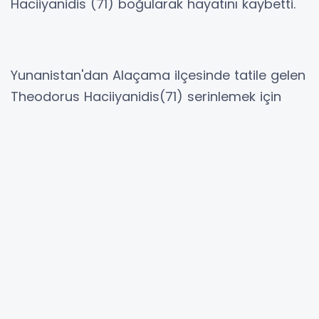
Haciiyanidis (71) boğularak hayatını kaybetti.
Yunanistan'dan Alaçama ilçesinde tatile gelen
Theodorus Haciiyanidis(71) serinlemek için
denize girdi. Bir anda gözden kaybolan Yunan
turist için sahildeki vatandaşlar hep birlikte
seferber oldu ancak çabalar sonuç vermedi.
Olay yerine jandarma ve sağlık ekipleri intikal
etti. Theodorus Haciiyanidis'in cansız bedeni
yaklaşık bir saat sonra denize girdiği yerden
bir kilometre uzaklıkta sahile vurdu. Olay
yerinde yapılan ilk incelemenin ardından ceset