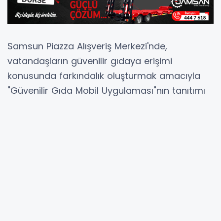
Samsun Piazza Alışveriş Merkezi'nde,
vatandaşların güvenilir gıdaya erişimi
konusunda farkındalık oluşturmak amacıyla
"Güvenilir Gıda Mobil Uygulaması"nın tanıtımı
gerçekleştirildi.
Etkinlik kapsamında ziyaretçilere mobil
uygulamanın kullanımına ilişkin bilgi verilirken,
gıda işletmelerinin denetim bilgilerine
uygulama üzerinden nasıl ulaşılabileceği
anlatıldı. Ayrıca güvenilir gıda tüketiminin
önemi ve bilinçli tüketici olmanın gıda
güvenliğine katkısı hakkında bilgilendirme