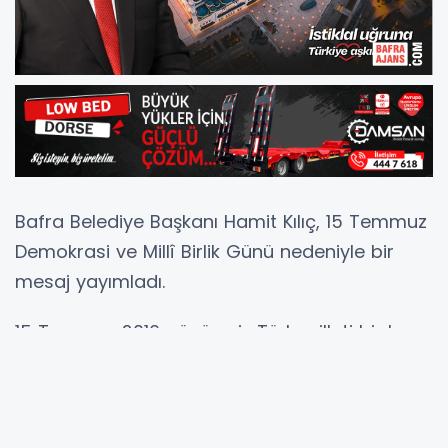
Bafra Belediye Başkanı Hamit Kılıç, 15 Temmuz
Demokrasi ve Millî Birlik Günü nedeniyle bir
mesaj yayımladı.
15 Temmuz 2016 günü aziz Türk milleti bir kez
daha şanlı duruşunu sergilemiş, devletine karşı
düzenlenen bu alçak darbe girişiminde
devletinin bağımsızlığı ve bölünmez bütünlüğü