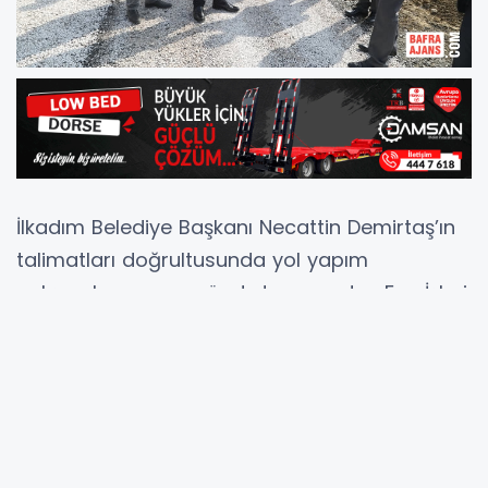
İlkadım Belediye Başkanı Necattin Demirtaş’ın
talimatları doğrultusunda yol yapım
çalışmalarına son sürat devam eden Fen İşleri
Müdürlüğü, sorumluluk sahaları içerisindeki
okul, hastane, gibi önceliği olan alanların
asfalt, sathi kaplama ve yol onarımlarını
gerçekleştiriyor.
Yapılan çalışmaları yerinde inceleyen ve