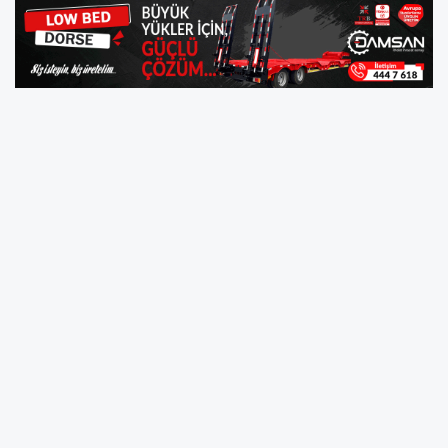
Bafra Ticaret ve Sanayi Odası Yönetim Kurulu
Üyesi Fatih Tunç ile iş insanı Samet Tunç'un
babası Fethi Tunç, düzenlenen cenaze
töreniyle son yolculuğuna uğurlandı.
Fethi Tunç için Yıldırım Beyazıt Camii'nde öğle
namazının ardından cenaze namazı kılındı.
Kılınan cenaze namazının ardından Tunç,
Yakıntaş Aile Mezarlığı'nda toprağa verildi.
Cenaze törenine Alaçam Kaymakamı Fatih
Kayabaşı, Bafra Belediye Başkanı Hamit Kılıç,