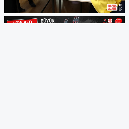
İlkadım Belediyesi Kahramanmaraş merkezli
depremlerden etkilenenlerin yaralarının
sarılması için başlatılan yardım çalışmalarına
devam ediyor.Halk Eğitim Merkezi bünyesinde
faaliyet yürüten kursiyerler de ürettikleri atkı,
bere, patik, kazak ve çorapları deprem
bölgesine gönderiyor.
Kahramanmaraş merkezli iki büyük depremin