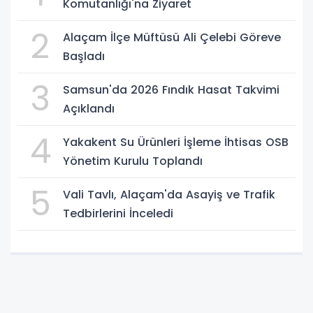
Komutanlığı'na Ziyaret
2
Alaçam İlçe Müftüsü Ali Çelebi Göreve
Başladı
3
Samsun'da 2026 Fındık Hasat Takvimi
Açıklandı
4
Yakakent Su Ürünleri İşleme İhtisas OSB
Yönetim Kurulu Toplandı
5
Vali Tavlı, Alaçam'da Asayiş ve Trafik
Tedbirlerini İnceledi