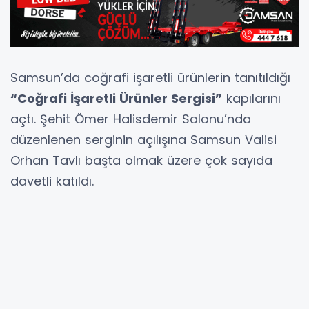
Samsun’da coğrafi işaretli ürünlerin tanıtıldığı
“Coğrafi İşaretli Ürünler Sergisi”
kapılarını
açtı. Şehit Ömer Halisdemir Salonu’nda
düzenlenen serginin açılışına Samsun Valisi
Orhan Tavlı başta olmak üzere çok sayıda
davetli katıldı.
Samsun’un tarihinden süzülüp gelen yöresel
lezzetler ve el emeği ürünlerin yer aldığı sergi,
kentin gastronomik ve kültürel zenginliğini
gözler önüne serdi. Yerel kalkınmanın önemli
unsurlarından biri olarak değerlendirilen