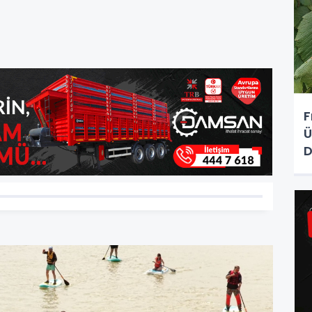
F
Ü
D