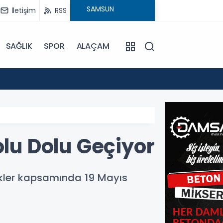
İletişim
RSS
SAĞLIK
SPOR
ALAÇAM
15:24
Bafra'
olu Dolu Geçiyor
ikler kapsamında 19 Mayıs