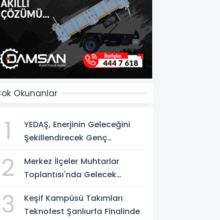
ok Okunanlar
1
YEDAŞ, Enerjinin Geleceğini
Şekillendirecek Genç
Yetenekleri Arıyor
2
Merkez İlçeler Muhtarlar
Toplantısı'nda Gelecek
Vizyonu Ele Alındı
3
Keşif Kampüsü Takımları
Teknofest Şanlıurfa Finalinde