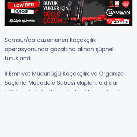
Samsun'da düzenlenen kaçakçılık
operasyonunda gözaltına alınan şüpheli
tutuklandı.
İl Emniyet Müdürlüğü Kaçakçılık ve Organize
Suçlarla Mücadele Şubesi ekipleri, aldıkları
istihbarat doğrultusunda Vezirköprü ilçesi
Taşkale Mahallesi'nde belirlenen adrese
operasyon düzenledi.
İkamette arama yapan ekipler, kalaşnikof
marka uzun namlulu silah, bu silaha ait 2