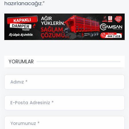
hazırlanacağız.”
YORUMLAR
Adınız *
E-Posta Adresiniz *
Yorumunuz *