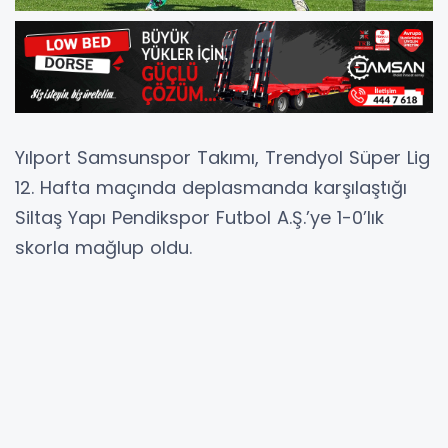
Yılport Samsunspor Takımı, Trendyol Süper Lig
12. Hafta maçında deplasmanda karşılaştığı
Siltaş Yapı Pendikspor Futbol A.Ş.’ye 1-0’lık
skorla mağlup oldu.
Pendik Stadı’nda oynanan maça Samsunspor
sahaya Okan, Rick, Satka, Soner Gönül, Tırpan,
Muhammed, Bennasser, Emre, Flavıen, Carlo
ve Ercan ilk 11’i ile çıktı.
Kırmızı Beyazlılar ilk yarıyı 0-0’lık skorla