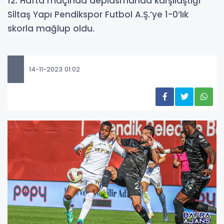
12. Hafta maçında deplasmanda karşılaştığı
Siltaş Yapı Pendikspor Futbol A.Ş.’ye 1-0’lık
skorla mağlup oldu.
14-11-2023 01:02