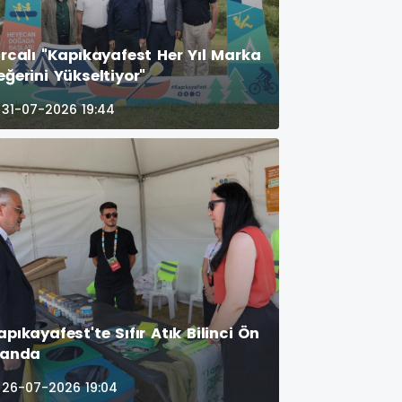
ırcalı "Kapıkayafest Her Yıl Marka
eğerini Yükseltiyor"
31-07-2026 19:44
apıkayafest'te Sıfır Atık Bilinci Ön
landa
26-07-2026 19:04