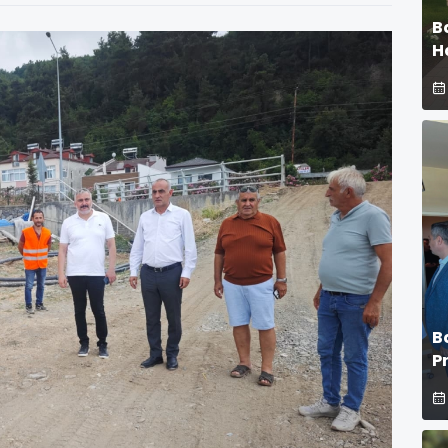
B
H
B
P