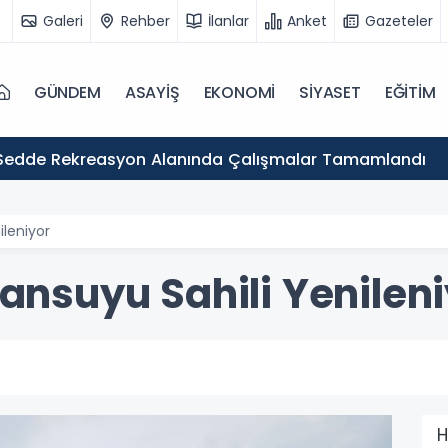
Galeri
Rehber
İlanlar
Anket
Gazeteler
GÜNDEM
ASAYİŞ
EKONOMİ
SİYASET
EĞİTİM
Sedde Rekreasyon Alanında Çalışmalar Tamamlandı
ileniyor
fansuyu Sahili Yenilen
H