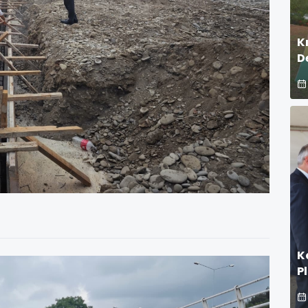
K
D
K
P