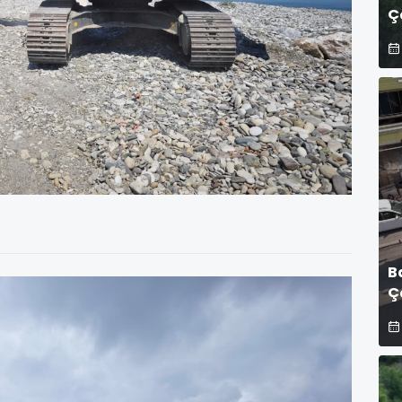
Ç
B
Ç