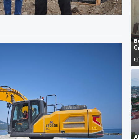
B
Ü
A