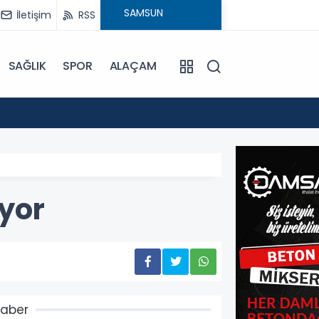
İletişim
RSS
SAĞLIK
SPOR
ALAÇAM
15:24
Bafra'
iyor
aber