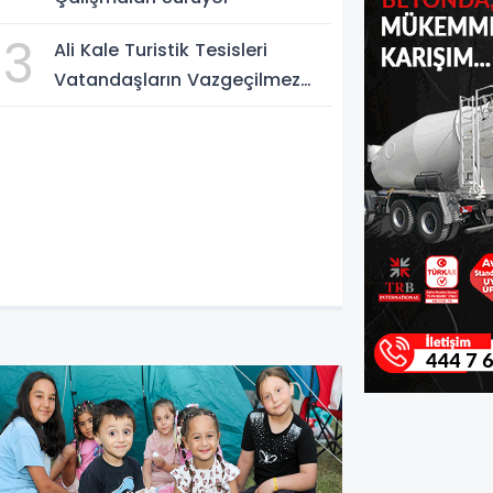
3
Ali Kale Turistik Tesisleri
Vatandaşların Vazgeçilmez
Adresi
. Geleneksel Sünnet Şöleni'nin Tari