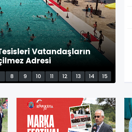
 Tesisleri Vatandaşların
ilmez Adresi
22
7
8
9
10
11
12
13
14
15