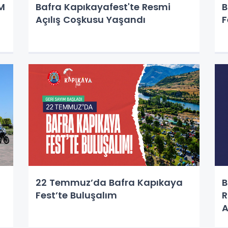
M
Bafra Kapıkayafest'te Resmi
B
Açılış Coşkusu Yaşandı
F
22 Temmuz’da Bafra Kapıkaya
B
Fest’te Buluşalım
R
A