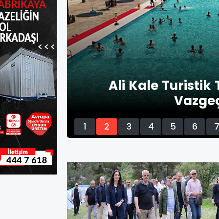
Ali Kale Turistik
rüyor
Vazgeç
1
2
3
4
5
6