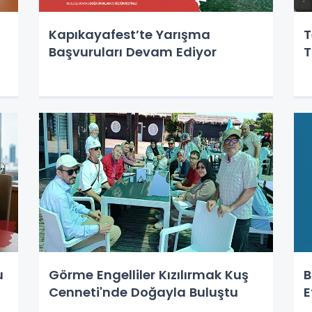
Kapıkayafest’te Yarışma
T
Başvuruları Devam Ediyor
T
u
Görme Engelliler Kızılırmak Kuş
B
Cenneti'nde Doğayla Buluştu
E