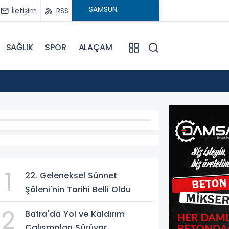
İletişim
RSS
SAĞLIK
SPOR
ALAÇAM
15:24
Bafra'
1
DEM
22. Geleneksel Sünnet
Şöleni'nin Tarihi Belli Oldu
2
Bafra'da Yol ve Kaldırım
Çalışmaları Sürüyor