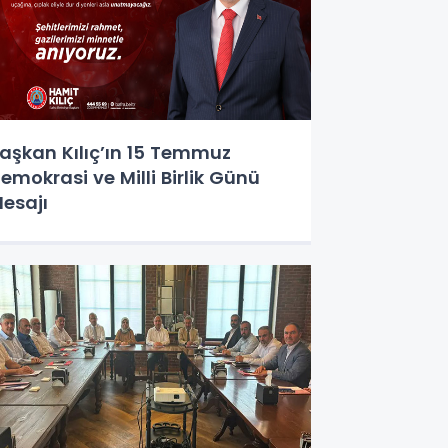
aşkan Kılıç’ın 15 Temmuz
emokrasi ve Milli Birlik Günü
esajı